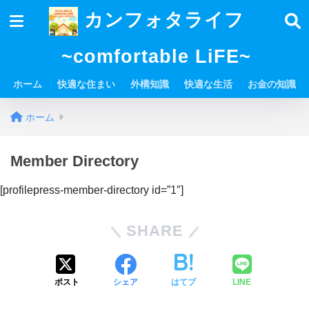
カンフォタライフ
~comfortable LiFE~
ホーム
快適な住まい
外構知識
快適な生活
お金の知識
ホーム
Member Directory
[profilepress-member-directory id=”1″]
SHARE
ポスト
シェア
はてブ
LINE