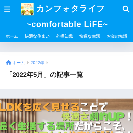
カンフォタライフ
~comfortable LiFE~
ホーム
快適な住まい
外構知識
快適な生活
お金の知識
ホーム
2022年
「2022年5月」の記事一覧