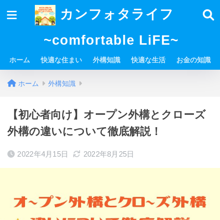
カンフォタライフ
~comfortable LiFE~
ホーム
快適な住まい
外構知識
快適な生活
お金の知識
ホーム
外構知識
【初心者向け】オープン外構とクローズ
外構の違いについて徹底解説！
2022年4月15日
2022年8月25日