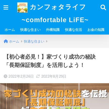
カンフォタライフ
~comfortable LiFE~
ホーム
快適な住まい
外構知識
快適な生活
お金の知識
ホーム
快適な住まい
【初心者必見！】家づくり成功の秘訣
「長期保証制度」を活用しよう！
2022年2月26日
2022年8月29日