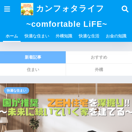
カンフォタライフ
~comfortable LiFE~
ホーム
快適な住まい
外構知識
快適な生活
お金の知識
新着記事
おすすめ
住まい
外構
快適な住まい