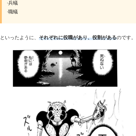
·兵蟻
·職蟻
といったように、
それぞれに役職があり、役割がある
のです。