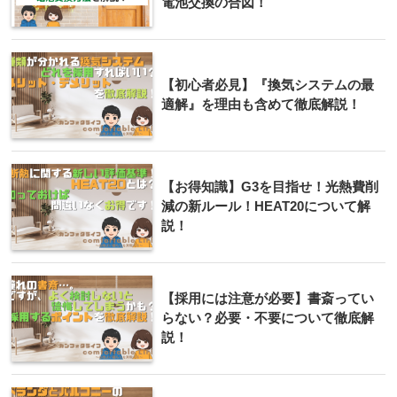
電池交換の合図！
【初心者必見】『換気システムの最
適解』を理由も含めて徹底解説！
【お得知識】G3を目指せ！光熱費削
減の新ルール！HEAT20について解
説！
【採用には注意が必要】書斎ってい
らない？必要・不要について徹底解
説！