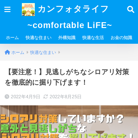
カンフォタライフ
~comfortable LiFE~
ホーム
快適な住まい
外構知識
快適な生活
お金の知識
ホーム
快適な住まい
【要注意！】見逃しがちなシロアリ対策
を徹底的に掘り下げます！
2022年4月9日
2022年8月25日