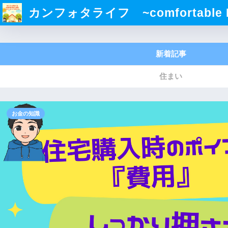
カンフォタライフ ~comfortable L
新着記事
住まい
お金の知識