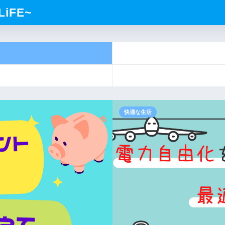
iFE~
快適な生活